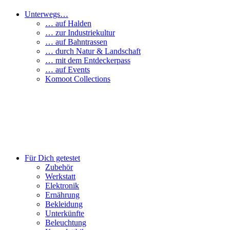
Unterwegs…
… auf Halden
… zur Industriekultur
… auf Bahntrassen
… durch Natur & Landschaft
… mit dem Entdeckerpass
… auf Events
Komoot Collections
Für Dich getestet
Zubehör
Werkstatt
Elektronik
Ernährung
Bekleidung
Unterkünfte
Beleuchtung