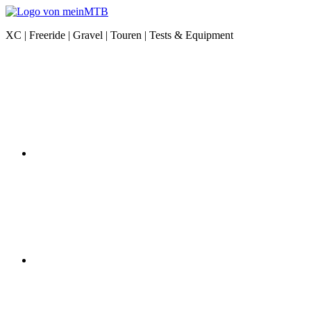
Zum
Inhalt
meinMTB
XC | Freeride | Gravel | Touren | Tests & Equipment
springen
News
Instagram
|
XC
|
Freeride
|
Gravel
|
Equipment
YouTube
Facebook