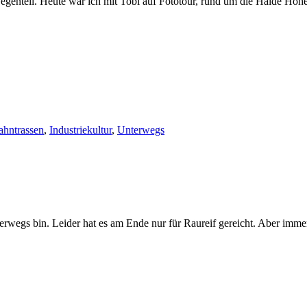
Gegenteil. Heute war ich mit Tobi auf Fototour, rund um die Halde Hoh
ahntrassen
,
Industriekultur
,
Unterwegs
erwegs bin. Leider hat es am Ende nur für Raureif gereicht. Aber imme