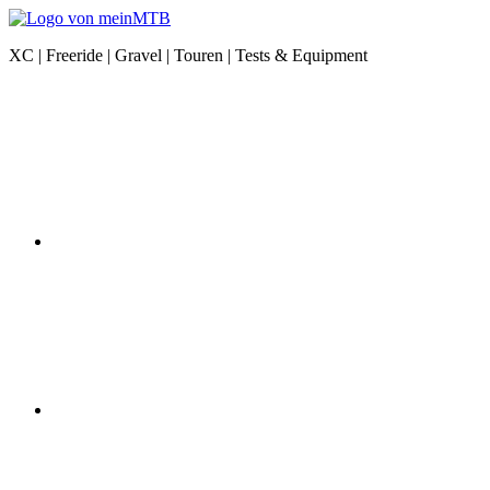
Zum
Inhalt
meinMTB
XC | Freeride | Gravel | Touren | Tests & Equipment
springen
News
Instagram
|
XC
|
Freeride
|
Gravel
|
Equipment
YouTube
Facebook