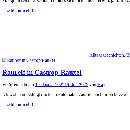
Fotografieren und Radfahren muss sich nicht ausschließen, ganz im 
Erzähl mir mehr!
Alltagsgeschichten
,
B
Raureif in Castrop-Rauxel
Veröffentlicht am
19. Januar 2025
19. Juli 2026
von
Kay
Ich wollte unbedingt noch ein Foto haben, auf dem ich im Schnee unt
Erzähl mir mehr!