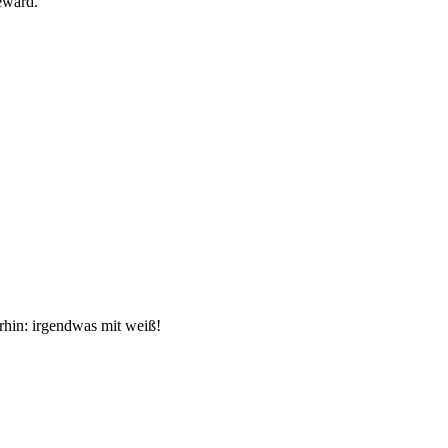
eward.
rhin: irgendwas mit weiß!