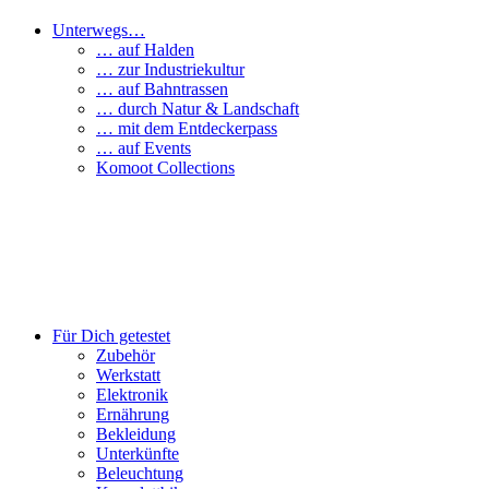
Unterwegs…
… auf Halden
… zur Industriekultur
… auf Bahntrassen
… durch Natur & Landschaft
… mit dem Entdeckerpass
… auf Events
Komoot Collections
Für Dich getestet
Zubehör
Werkstatt
Elektronik
Ernährung
Bekleidung
Unterkünfte
Beleuchtung