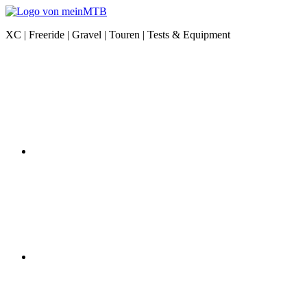
Zum
Inhalt
meinMTB
XC | Freeride | Gravel | Touren | Tests & Equipment
springen
News
Instagram
|
XC
|
Freeride
|
Gravel
|
Equipment
YouTube
Facebook