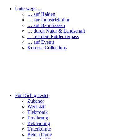
Unterwegs…
… auf Halden
… zur Industriekultur
… auf Bahntrassen
… durch Natur & Landschaft
… mit dem Entdeckerpass
… auf Events
Komoot Collections
Für Dich getestet
Zubehör
Werkstatt
Elektronik
Ernährung
Bekleidung
Unterkünfte
Beleuchtung