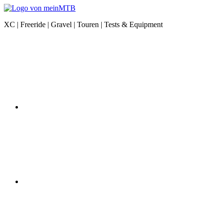
Zum
Inhalt
meinMTB
XC | Freeride | Gravel | Touren | Tests & Equipment
springen
News
Instagram
|
XC
|
Freeride
|
Gravel
|
Equipment
YouTube
Facebook