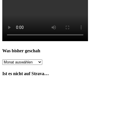
Was bisher geschah
Was
bisher
geschah
Ist es nicht auf Strava…