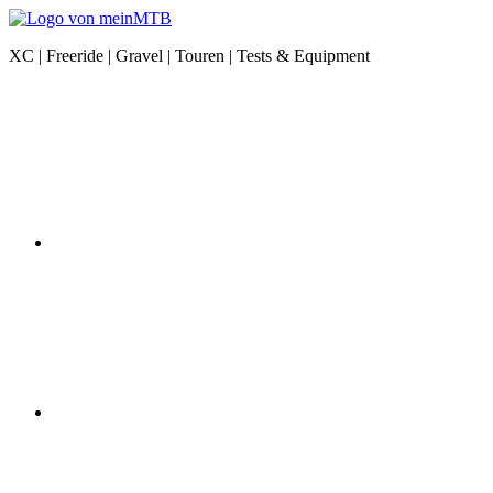
Zum
Inhalt
meinMTB
XC | Freeride | Gravel | Touren | Tests & Equipment
springen
News
Instagram
|
XC
|
Freeride
|
Gravel
|
Equipment
YouTube
Facebook