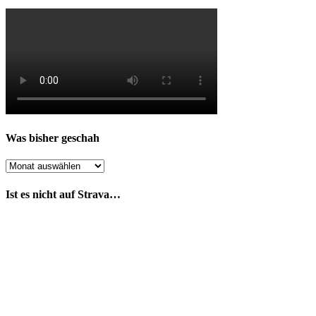
Was bisher geschah
Was
bisher
geschah
Ist es nicht auf Strava…