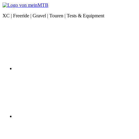
Zum
Inhalt
meinMTB
XC | Freeride | Gravel | Touren | Tests & Equipment
springen
News
Instagram
|
XC
|
Freeride
|
Gravel
|
Equipment
YouTube
Facebook