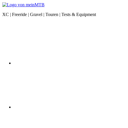
Zum
Inhalt
meinMTB
XC | Freeride | Gravel | Touren | Tests & Equipment
springen
News
Instagram
|
XC
|
Freeride
|
Gravel
|
Equipment
YouTube
Facebook