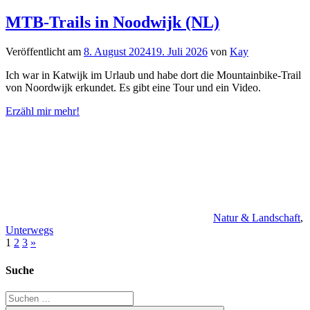
MTB-Trails in Noodwijk (NL)
Veröffentlicht am
8. August 2024
19. Juli 2026
von
Kay
Ich war in Katwijk im Urlaub und habe dort die Mountainbike-Trail
von Noordwijk erkundet. Es gibt eine Tour und ein Video.
Erzähl mir mehr!
Natur & Landschaft
,
Unterwegs
Seitennummerierung
Nächste
1
2
3
»
Beiträge
der
Suche
Beiträge
Suchen
nach: