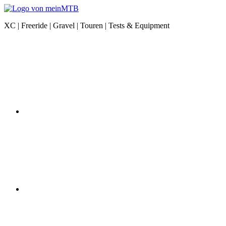
Zum
Inhalt
meinMTB
XC | Freeride | Gravel | Touren | Tests & Equipment
springen
News
Instagram
|
XC
|
Freeride
|
Gravel
|
Equipment
YouTube
Facebook