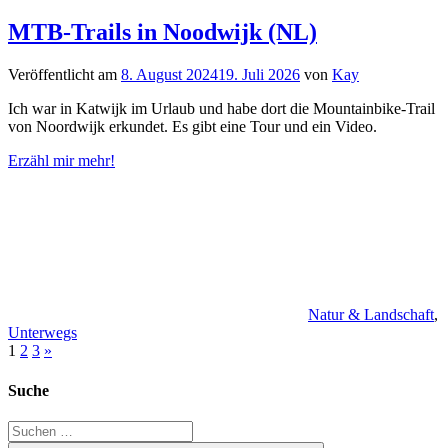
MTB-Trails in Noodwijk (NL)
Veröffentlicht am
8. August 2024
19. Juli 2026
von
Kay
Ich war in Katwijk im Urlaub und habe dort die Mountainbike-Trail
von Noordwijk erkundet. Es gibt eine Tour und ein Video.
Erzähl mir mehr!
Natur & Landschaft
,
Unterwegs
Seitennummerierung
Nächste
1
2
3
»
Beiträge
der
Suche
Beiträge
Suchen
nach: