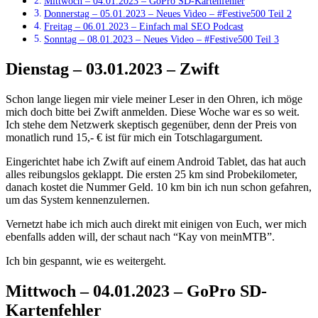
Mittwoch – 04.01.2023 – GoPro SD-Kartenfehler
Donnerstag – 05.01.2023 – Neues Video – #Festive500 Teil 2
Freitag – 06.01.2023 – Einfach mal SEO Podcast
Sonntag – 08.01.2023 – Neues Video – #Festive500 Teil 3
Dienstag – 03.01.2023 – Zwift
Schon lange liegen mir viele meiner Leser in den Ohren, ich möge
mich doch bitte bei Zwift anmelden. Diese Woche war es so weit.
Ich stehe dem Netzwerk skeptisch gegenüber, denn der Preis von
monatlich rund 15,- € ist für mich ein Totschlagargument.
Eingerichtet habe ich Zwift auf einem Android Tablet, das hat auch
alles reibungslos geklappt. Die ersten 25 km sind Probekilometer,
danach kostet die Nummer Geld. 10 km bin ich nun schon gefahren,
um das System kennenzulernen.
Vernetzt habe ich mich auch direkt mit einigen von Euch, wer mich
ebenfalls adden will, der schaut nach “Kay von meinMTB”.
Ich bin gespannt, wie es weitergeht.
Mittwoch – 04.01.2023 – GoPro SD-
Kartenfehler