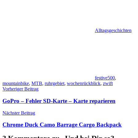
Alltagsgeschichten
festive500
,
mountainbike
,
MTB
,
ruhrgebiet
,
wochenrückblick
,
zwift
Beitragsnavigation
Vorheriger Beitrag
GoPro – Fehler SD-Karte – Karte reparieren
Nächster Beitrag
Chrome Duck Camo Barrage Cargo Backpack