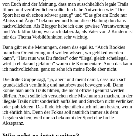
von Euch sind der Meinung, dass man ausschließlich legale Trails
filmen und veröffentlichen sollte. Ich habe Antworten wie: “Der
Sport hat es eh schon schwer genug” und “Das gibt am Ende nur
Abriss und Ärger” bekommen und kann diese Haltung durchaus
nachvollziehen. Als Blogger habe ich eine gewisse Verantwortung
und Vorbildfunktion, war auch dabei. Ja, als Vater von 2 Kindern ist
mir das Thema Vorbildfunktion sehr wichtig.
Dann gibt es die Meinungen, denen das egal ist. “Auch Rookies
brauchen Orientierung und wollen wissen, wo gebiked werden
kann”, “Hau raus was Du findest” oder “illegal gleich scheißegal,
wird ja eh darauf gefahren” waren die Kommentare. Auch das kann
ich nachvollziehen, ganz so sehe ich meine Rolle aber nicht.
Die dritte Gruppe sagt, “ja, aber” und meint damit, dass man sich
grundsätzlich vernünftig und naturbewusst bewegen soll. Dann
könne man auch Trails filmen, die nicht offiziell genutzt werden
dürften. Auch sollte ich versuchen eine Mischung zu machen, in der
illegale Trails nicht sonderlich auffallen und Strecken nicht verlinken
oder publizieren. Das finde ich eigentlich auch mit am besten, wenn
ich ehrlich bin. Denn der Fokus soll natürlich immer als dem
Legalen stehen, weil nur so bekommt der Sport eine breite
Akzeptanz.