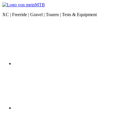
Zum
Inhalt
meinMTB
XC | Freeride | Gravel | Touren | Tests & Equipment
springen
News
Instagram
|
XC
|
Freeride
|
Gravel
|
Equipment
YouTube
Facebook