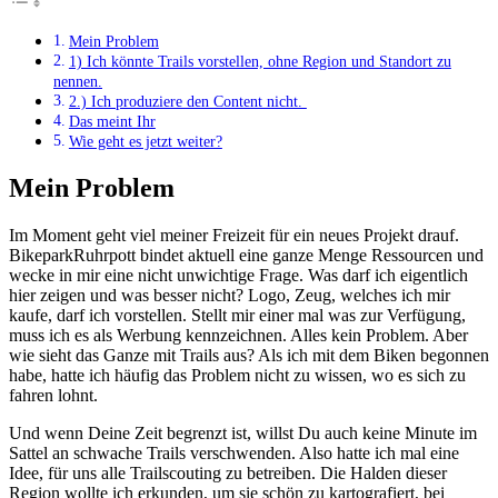
Mein Problem
1) Ich könnte Trails vorstellen, ohne Region und Standort zu
nennen.
2.) Ich produziere den Content nicht.
Das meint Ihr
Wie geht es jetzt weiter?
Mein Problem
Im Moment geht viel meiner Freizeit für ein neues Projekt drauf.
BikeparkRuhrpott bindet aktuell eine ganze Menge Ressourcen und
wecke in mir eine nicht unwichtige Frage. Was darf ich eigentlich
hier zeigen und was besser nicht? Logo, Zeug, welches ich mir
kaufe, darf ich vorstellen. Stellt mir einer mal was zur Verfügung,
muss ich es als Werbung kennzeichnen. Alles kein Problem. Aber
wie sieht das Ganze mit Trails aus? Als ich mit dem Biken begonnen
habe, hatte ich häufig das Problem nicht zu wissen, wo es sich zu
fahren lohnt.
Und wenn Deine Zeit begrenzt ist, willst Du auch keine Minute im
Sattel an schwache Trails verschwenden. Also hatte ich mal eine
Idee, für uns alle Trailscouting zu betreiben. Die Halden dieser
Region wollte ich erkunden, um sie schön zu kartografiert, bei