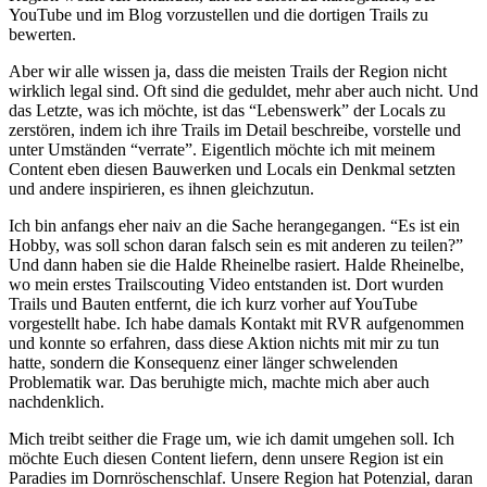
YouTube und im Blog vorzustellen und die dortigen Trails zu
bewerten.
Aber wir alle wissen ja, dass die meisten Trails der Region nicht
wirklich legal sind. Oft sind die geduldet, mehr aber auch nicht. Und
das Letzte, was ich möchte, ist das “Lebenswerk” der Locals zu
zerstören, indem ich ihre Trails im Detail beschreibe, vorstelle und
unter Umständen “verrate”. Eigentlich möchte ich mit meinem
Content eben diesen Bauwerken und Locals ein Denkmal setzten
und andere inspirieren, es ihnen gleichzutun.
Ich bin anfangs eher naiv an die Sache herangegangen. “Es ist ein
Hobby, was soll schon daran falsch sein es mit anderen zu teilen?”
Und dann haben sie die Halde Rheinelbe rasiert. Halde Rheinelbe,
wo mein erstes Trailscouting Video entstanden ist. Dort wurden
Trails und Bauten entfernt, die ich kurz vorher auf YouTube
vorgestellt habe. Ich habe damals Kontakt mit RVR aufgenommen
und konnte so erfahren, dass diese Aktion nichts mit mir zu tun
hatte, sondern die Konsequenz einer länger schwelenden
Problematik war. Das beruhigte mich, machte mich aber auch
nachdenklich.
Mich treibt seither die Frage um, wie ich damit umgehen soll. Ich
möchte Euch diesen Content liefern, denn unsere Region ist ein
Paradies im Dornröschenschlaf. Unsere Region hat Potenzial, daran