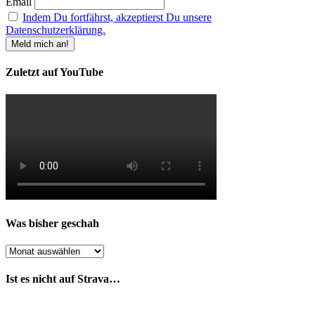
Email
Indem Du fortfährst, akzeptierst Du unsere
Datenschutzerklärung.
Zuletzt auf YouTube
Was bisher geschah
Was
bisher
geschah
Ist es nicht auf Strava…