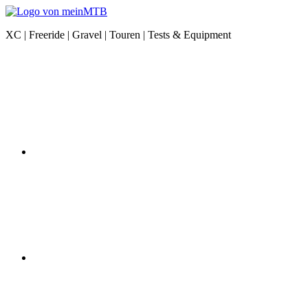
Zum
Inhalt
meinMTB
XC | Freeride | Gravel | Touren | Tests & Equipment
springen
News
Instagram
|
XC
|
Freeride
|
Gravel
|
Equipment
YouTube
Facebook