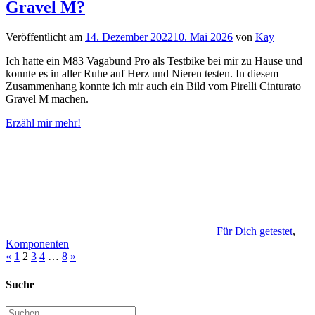
Gravel M?
Veröffentlicht am
14. Dezember 2022
10. Mai 2026
von
Kay
Ich hatte ein M83 Vagabund Pro als Testbike bei mir zu Hause und
konnte es in aller Ruhe auf Herz und Nieren testen. In diesem
Zusammenhang konnte ich mir auch ein Bild vom Pirelli Cinturato
Gravel M machen.
Erzähl mir mehr!
Für Dich getestet
,
Komponenten
Seitennummerierung
Vorherige
Nächste
«
1
2
3
4
…
8
»
Beiträge
Beiträge
der
Suche
Beiträge
Suchen