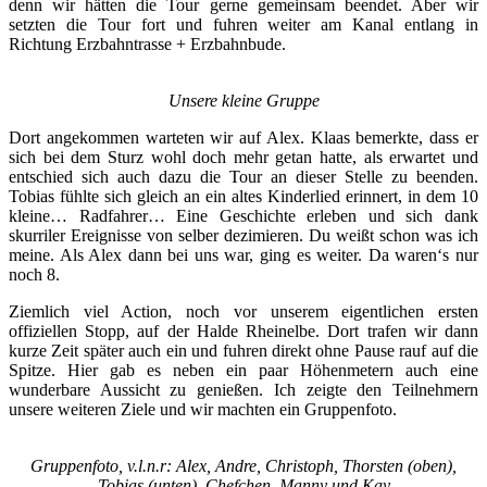
denn wir hätten die Tour gerne gemeinsam beendet. Aber wir
setzten die Tour fort und fuhren weiter am Kanal entlang in
Richtung Erzbahntrasse + Erzbahnbude.
Unsere kleine Gruppe
Dort angekommen warteten wir auf Alex. Klaas bemerkte, dass er
sich bei dem Sturz wohl doch mehr getan hatte, als erwartet und
entschied sich auch dazu die Tour an dieser Stelle zu beenden.
Tobias fühlte sich gleich an ein altes Kinderlied erinnert, in dem 10
kleine… Radfahrer… Eine Geschichte erleben und sich dank
skurriler Ereignisse von selber dezimieren. Du weißt schon was ich
meine. Als Alex dann bei uns war, ging es weiter. Da waren‘s nur
noch 8.
Ziemlich viel Action, noch vor unserem eigentlichen ersten
offiziellen Stopp, auf der Halde Rheinelbe. Dort trafen wir dann
kurze Zeit später auch ein und fuhren direkt ohne Pause rauf auf die
Spitze. Hier gab es neben ein paar Höhenmetern auch eine
wunderbare Aussicht zu genießen. Ich zeigte den Teilnehmern
unsere weiteren Ziele und wir machten ein Gruppenfoto.
Gruppenfoto, v.l.n.r: Alex, Andre, Christoph, Thorsten (oben),
Tobias (unten), Chefchen, Manny und Kay