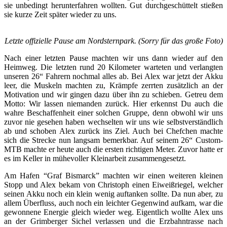
sie unbedingt herunterfahren wollten. Gut durchgeschüttelt stießen
sie kurze Zeit später wieder zu uns.
Letzte offizielle Pause am Nordsternpark. (Sorry für das große Foto)
Nach einer letzten Pause machten wir uns dann wieder auf den
Heimweg. Die letzten rund 20 Kilometer warteten und verlangten
unseren 26“ Fahrern nochmal alles ab. Bei Alex war jetzt der Akku
leer, die Muskeln machten zu, Krämpfe zerrten zusätzlich an der
Motivation und wir gingen dazu über ihn zu schieben. Getreu dem
Motto: Wir lassen niemanden zurück. Hier erkennst Du auch die
wahre Beschaffenheit einer solchen Gruppe, denn obwohl wir uns
zuvor nie gesehen haben wechselten wir uns wie selbstverständlich
ab und schoben Alex zurück ins Ziel. Auch bei Chefchen machte
sich die Strecke nun langsam bemerkbar. Auf seinem 26“ Custom-
MTB machte er heute auch die ersten richtigen Meter. Zuvor hatte er
es im Keller in mühevoller Kleinarbeit zusammengesetzt.
Am Hafen “Graf Bismarck” machten wir einen weiteren kleinen
Stopp und Alex bekam von Christoph einen Eiweißriegel, welcher
seinen Akku noch ein klein wenig auftanken sollte. Da nun aber, zu
allem Überfluss, auch noch ein leichter Gegenwind aufkam, war die
gewonnene Energie gleich wieder weg. Eigentlich wollte Alex uns
an der Grimberger Sichel verlassen und die Erzbahntrasse nach