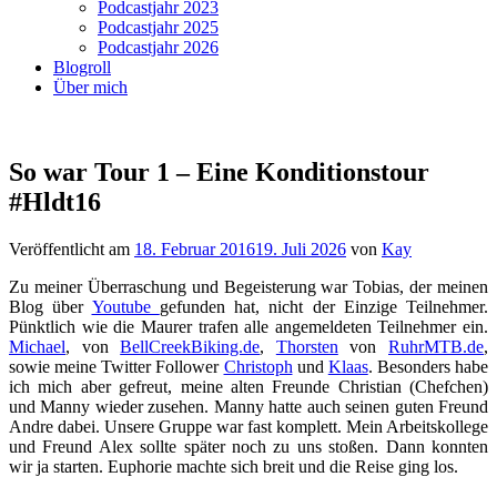
Podcastjahr 2023
Podcastjahr 2025
Podcastjahr 2026
Blogroll
Über mich
So war Tour 1 – Eine Konditionstour
#Hldt16
Veröffentlicht am
18. Februar 2016
19. Juli 2026
von
Kay
Zu meiner Überraschung und Begeisterung war Tobias, der meinen
Blog über
Youtube
gefunden hat, nicht der Einzige Teilnehmer.
Pünktlich wie die Maurer trafen alle angemeldeten Teilnehmer ein.
Michael
, von
BellCreekBiking.de
,
Thorsten
von
RuhrMTB.de
,
sowie meine Twitter Follower
Christoph
und
Klaas
. Besonders habe
ich mich aber gefreut, meine alten Freunde Christian (Chefchen)
und Manny wieder zusehen. Manny hatte auch seinen guten Freund
Andre dabei. Unsere Gruppe war fast komplett. Mein Arbeitskollege
und Freund Alex sollte später noch zu uns stoßen. Dann konnten
wir ja starten. Euphorie machte sich breit und die Reise ging los.