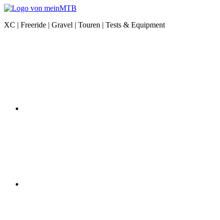
Zum
Inhalt
meinMTB
XC | Freeride | Gravel | Touren | Tests & Equipment
springen
News
Instagram
|
XC
|
Freeride
|
Gravel
|
Equipment
YouTube
Facebook