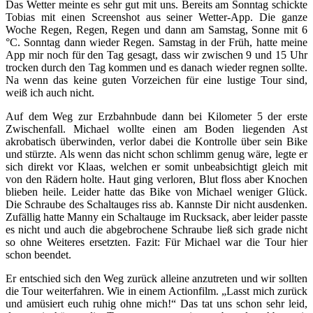
Das Wetter meinte es sehr gut mit uns. Bereits am Sonntag schickte
Tobias mit einen Screenshot aus seiner Wetter-App. Die ganze
Woche Regen, Regen, Regen und dann am Samstag, Sonne mit 6
°C. Sonntag dann wieder Regen. Samstag in der Früh, hatte meine
App mir noch für den Tag gesagt, dass wir zwischen 9 und 15 Uhr
trocken durch den Tag kommen und es danach wieder regnen sollte.
Na wenn das keine guten Vorzeichen für eine lustige Tour sind,
weiß ich auch nicht.
Auf dem Weg zur Erzbahnbude dann bei Kilometer 5 der erste
Zwischenfall. Michael wollte einen am Boden liegenden Ast
akrobatisch überwinden, verlor dabei die Kontrolle über sein Bike
und stürzte. Als wenn das nicht schon schlimm genug wäre, legte er
sich direkt vor Klaas, welchen er somit unbeabsichtigt gleich mit
von den Rädern holte. Haut ging verloren, Blut floss aber Knochen
blieben heile. Leider hatte das Bike von Michael weniger Glück.
Die Schraube des Schaltauges riss ab. Kannste Dir nicht ausdenken.
Zufällig hatte Manny ein Schaltauge im Rucksack, aber leider passte
es nicht und auch die abgebrochene Schraube ließ sich grade nicht
so ohne Weiteres ersetzten. Fazit: Für Michael war die Tour hier
schon beendet.
Er entschied sich den Weg zurück alleine anzutreten und wir sollten
die Tour weiterfahren. Wie in einem Actionfilm. „Lasst mich zurück
und amüsiert euch ruhig ohne mich!“ Das tat uns schon sehr leid,