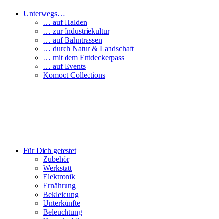
Unterwegs…
… auf Halden
… zur Industriekultur
… auf Bahntrassen
… durch Natur & Landschaft
… mit dem Entdeckerpass
… auf Events
Komoot Collections
Für Dich getestet
Zubehör
Werkstatt
Elektronik
Ernährung
Bekleidung
Unterkünfte
Beleuchtung