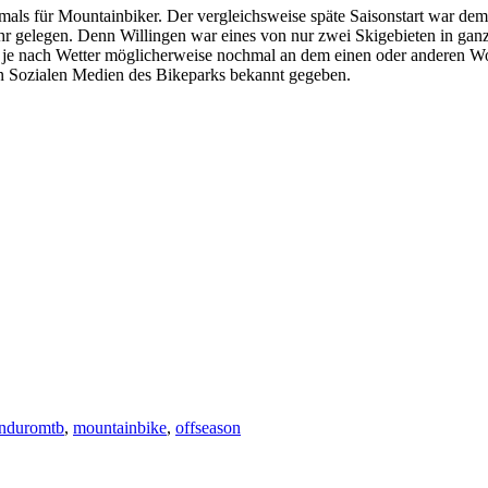
tmals für Mountainbiker. Der vergleichsweise späte Saisonstart war d
 gelegen. Denn Willingen war eines von nur zwei Skigebieten in ganz 
d je nach Wetter möglicherweise nochmal an dem einen oder anderen Woc
den Sozialen Medien des Bikeparks bekannt gegeben.
nduromtb
,
mountainbike
,
offseason