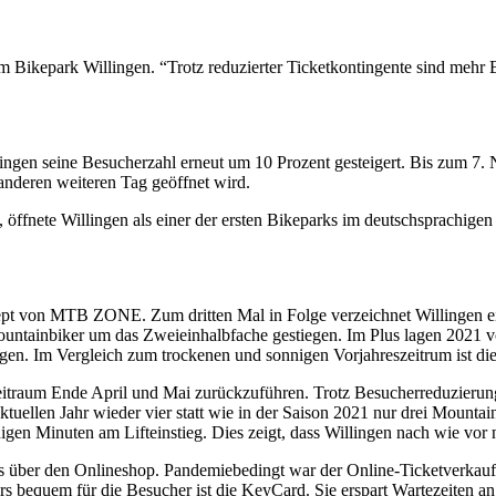
Bikepark Willingen. “Trotz reduzierter Ticketkontingente sind meh
en seine Besucherzahl erneut um 10 Prozent gesteigert. Bis zum 7. N
 anderen weiteren Tag geöffnet wird.
l, öffnete Willingen als einer der ersten Bikeparks im deutschsprachig
zept von MTB ZONE. Zum dritten Mal in Folge verzeichnet Willingen e
 Mountainbiker um das Zweieinhalbfache gestiegen. Im Plus lagen 2021
en. Im Vergleich zum trockenen und sonnigen Vorjahreszeitrum ist die
eitraum Ende April und Mai zurückzuführen. Trotz Besucherreduzierung
tuellen Jahr wieder vier statt wie in der Saison 2021 nur drei Mountai
n Minuten am Lifteinstieg. Dies zeigt, dass Willingen nach wie vor no
aufs über den Onlineshop. Pandemiebedingt war der Online-Ticketverkau
 bequem für die Besucher ist die KeyCard. Sie erspart Wartezeiten an 