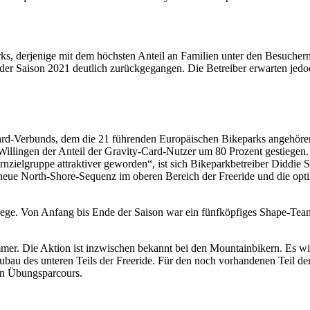
 derjenige mit dem höchsten Anteil an Familien unter den Besuchern. 
 der Saison 2021 deutlich zurückgegangen. Die Betreiber erwarten je
Card-Verbunds, dem die 21 führenden Europäischen Bikeparks angehören.
 Willingen der Anteil der Gravity-Card-Nutzer um 80 Prozent gestiegen. 
zielgruppe attraktiver geworden“, ist sich Bikeparkbetreiber Diddie Sc
neue North-Shore-Sequenz im oberen Bereich der Freeride und die opt
lege. Von Anfang bis Ende der Saison war ein fünfköpfiges Shape-Team
mer. Die Aktion ist inzwischen bekannt bei den Mountainbikern. Es wi
Neubau des unteren Teils der Freeride. Für den noch vorhandenen Teil de
en Übungsparcours.