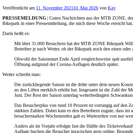
Veröffentlicht am
11. November 2021
10. Mai 2026
von
Kay
PRESSEMELDUNG
| Guten Nachrichten aus der MTB ZONE, dem 
Bikepark in einer Pressemitteilung, die mich diese Woche erreicht hat.
Darin heißt es:
Mit über 31.000 Besuchern hat der MTB ZONE Bikepark Willing
Betreiber je nach Wetter, ob der Bikepark noch den einen oder
Obwohl der Saisonstart Ende April vergleichsweise spät ausfie
Öffnung aufgrund der Corona-Auflagen deutlich später.
Weiter schreibt man:
Die zurückliegende Saison ist die dritte unter dem neuen Kon
an den Liften merklich erhöht hat. Insgesamt ist die Zahl der
Juni. Der Rest der Saison unterlag wetterbedingten Schwankung
Das Besucherplus von rund 10 Prozent ist vorrangig auf den Z
stärkten Zahlen. Dabei kam es den Betreibern zugute, dass im ak
besucherstarken Wochenenden gab es Wartezeiten von nur wenige
Anders als im Vorjahr erfolgte fast die Hälfte des Ticketverk
Auflage buchen die Besucher inzwischen gern online. Besonders