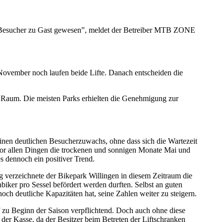
r Besucher zu Gast gewesen”, meldet der Betreiber MTB ZONE
ovember noch laufen beide Lifte. Danach entscheiden die
en Raum. Die meisten Parks erhielten die Genehmigung zur
inen deutlichen Besucherzuwachs, ohne dass sich die Wartezeit
 vor allen Dingen die trockenen und sonnigen Monate Mai und
s dennoch ein positiver Trend.
 verzeichnete der Bikepark Willingen in diesem Zeitraum die
nbiker pro Sessel befördert werden durften. Selbst an guten
ch deutliche Kapazitäten hat, seine Zahlen weiter zu steigern.
f zu Beginn der Saison verpflichtend. Doch auch ohne diese
der Kasse, da der Besitzer beim Betreten der Liftschranken