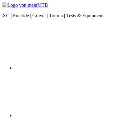
Zum
Inhalt
meinMTB
XC | Freeride | Gravel | Touren | Tests & Equipment
springen
News
Instagram
|
XC
|
Freeride
|
Gravel
|
Equipment
YouTube
Facebook