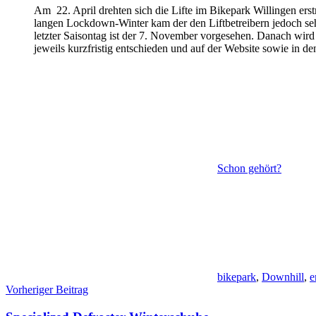
Am 22. April drehten sich die Lifte im Bikepark Willingen ers
langen Lockdown-Winter kam der den Liftbetreibern jedoch sehr
letzter Saisontag ist der 7. November vorgesehen. Danach wir
jeweils kurzfristig entschieden und auf der Website sowie in 
Schon gehört?
bikepark
,
Downhill
,
e
Beitragsnavigation
Vorheriger Beitrag