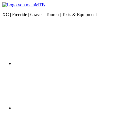
Zum
Inhalt
meinMTB
XC | Freeride | Gravel | Touren | Tests & Equipment
springen
News
Instagram
|
XC
|
Freeride
|
Gravel
|
Equipment
YouTube
Facebook