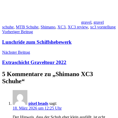
gravel
,
gravel
schuhe
,
MTB Schuhe
,
Shimano
,
XC3
,
XC3 review
,
xc3 vorstellung
Beitragsnavigation
Vorheriger Beitrag
Lunchride zum Schiffshebewerk
Nächster Beitrag
Extraschicht Graveltour 2022
5 Kommentare zu „
Shimano XC3
Schuhe
“
pixel beads
sagt:
18. März 2026 um 12:25 Uhr
Der Hinweis, dass der Schuh eher klein ausfällt, ist echt