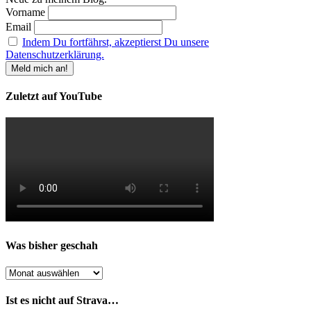
Vorname
Email
Indem Du fortfährst, akzeptierst Du unsere
Datenschutzerklärung.
Zuletzt auf YouTube
Was bisher geschah
Was
bisher
geschah
Ist es nicht auf Strava…