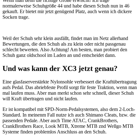
Wenn man denn die richtige Größe erwischt! Ich trage
normalerweise Schuhgröße 44 und habe diesen Schuh nun in 46
gekauft. Er bietet mir jetzt genügend Platz, auch wenn ich dickere
Socken trage.
Weil der Schuh sehr klein ausfällt, findet man im Netz allerhand
Bewertungen, die den Schuh als zu klein oder nicht passgenau
schlecht bewerten. Also Achtung! Am besten, man probiert den
Schuh ganz oldschool im Laden an und entscheidet dann.
Und was kann der XC3 jetzt genau?
Eine glasfaserverstärkte Nylonsohle verbessert die Kraftübertragung
aufs Pedal. Das abriebfeste Profil sorgt für feste Traktion, wenn man
mal laufen muss. Aber man merkt schon sehr schnell, dieser Schuh
will Kraft übertragen und nicht laufen.
Er ist kompatibel mit SPD-Norm-Pedalsystemen, also dem 2-Loch-
Standard. In meinenm Fall nutze ich auch Shimano Cleats, bzw. die
passenden Pedale. Aber auch Time ATAC, CrankBrothers,
CrankBrothers Race, Look MTB, Xtreme MTB znd Wellgo MTB
Systeme finden problemlos Anschluss an den Schuh.