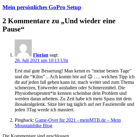
Mein persönliches GoPro Setup
2 Kommentare zu „
Und wieder eine
Pause
“
Florian
sagt:
28. Juli 2021 um 10:13 Uhr
Erst mal gute Besserung! Man kennt es “meine besten Tage”
und die “Kilos” .. Ach komm hör auf 😉 …. welchen Tipp ich
dir auf jeden fall geben kann ist, mach weiter und zum Thema
schmerzen, Entwerder aushalten oder Schmerzmittel. Die
Physiotherapeuten*in kennen scheinbar dein Problem und
werden daran arbeiten. Zu Zeit habe ich mein Spass mit dem
iliosakralgelenk. Sitze hier tag täglich auf ner Faszienrolle und
jeden 3Tag werde ich massiert.
Pingback:
Game-Over für 2021 - meinMTB.de – Mein
Mountainbike Blog
Die Kommentare sind geschlossen.