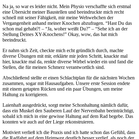
Na ja, so war es leider nicht. Mein Physio verschaffte sich erstmal
eine Übersicht meiner Baustellen und beeindruckte mich recht
schnell mit seiner Fähigkeit, mir meine Wehwehchen der
Vergangenheit anhand meiner Knochen abzufragen. “Hast Du das
schon mal gehabt?! – “Ja, woher weißt Du?” – “Sehe ich an der
Stellung Deines XY-Knochens!” Okay, wow, das hat mich
beeindruckt.
Er nahm sich Zeit, checkte mich echt gründlich durch, machte
diverse Übungen mit mir, erklärte mir jeden Schritt, knackte mal
hier, knackte mal da, renkte diverse Wirbel wieder ein und fand die
Stellen, die für meinen Schmerz verantwortlich sind.
Abschließend stellte er einen Schlachtplan für die nächsten Wochen
zusammen, sogar mit Hausaufgaben. Unsere erste Session endete
mit einem getapten Rücken und ein paar Übungen, um meine
Haltung zu korrigieren.
Laienhaft ausgedrückt, sorgt meine Schonhaltung nämlich dafür,
dass ein Muskel den Sauberen Lauf der Nervenbahn beeinträchtigt,
sobald ich mich in eine gewisse Haltung auf dem Rad begebe. Das
konnten wir auch auf der Liege rekonstruieren.
Motiviert verließ ich die Praxis und ich hatte schon das Gefühl, dass
die Radfahrt auf dem Heimweg deutlich besser verlief, als noch der