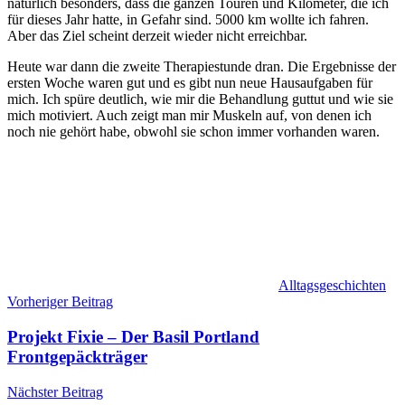
natürlich besonders, dass die ganzen Touren und Kilometer, die ich
für dieses Jahr hatte, in Gefahr sind. 5000 km wollte ich fahren.
Aber das Ziel scheint derzeit wieder nicht erreichbar.
Heute war dann die zweite Therapiestunde dran. Die Ergebnisse der
ersten Woche waren gut und es gibt nun neue Hausaufgaben für
mich. Ich spüre deutlich, wie mir die Behandlung guttut und wie sie
mich motiviert. Auch zeigt man mir Muskeln auf, von denen ich
noch nie gehört habe, obwohl sie schon immer vorhanden waren.
Alltagsgeschichten
Beitragsnavigation
Vorheriger Beitrag
Projekt Fixie – Der Basil Portland
Frontgepäckträger
Nächster Beitrag